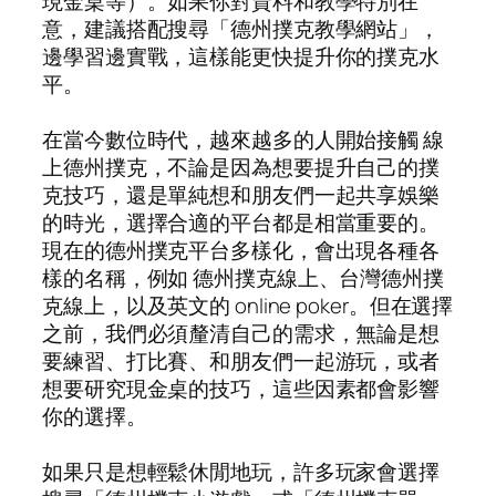
現金桌等）。如果你對資料和教學特別在
意，建議搭配搜尋「德州撲克教學網站」，
邊學習邊實戰，這樣能更快提升你的撲克水
平。
在當今數位時代，越來越多的人開始接觸 線
上德州撲克，不論是因為想要提升自己的撲
克技巧，還是單純想和朋友們一起共享娛樂
的時光，選擇合適的平台都是相當重要的。
現在的德州撲克平台多樣化，會出現各種各
樣的名稱，例如 德州撲克線上、台灣德州撲
克線上，以及英文的 online poker。但在選擇
之前，我們必須釐清自己的需求，無論是想
要練習、打比賽、和朋友們一起游玩，或者
想要研究現金桌的技巧，這些因素都會影響
你的選擇。
如果只是想輕鬆休閒地玩，許多玩家會選擇