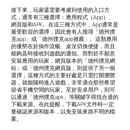
接下來，玩家還需要考慮到使用的入口方
式，通常有三種選擇：應用程式（App）、
網頁版和APK。在這三種方式中，App通常是
最受歡迎的選擇，因此會有人搜尋「德州撲
克app」或「德州撲克app推薦」。這類應用
的優勢在於操作流暢、桌況切換便捷，而且
能夠及時接收到遊戲的通知。而對於不願意
安裝應用的玩家，網頁版本的「德州撲克網
站」或「德州撲克網頁版」則提供了另一個
選擇，這種方式的主要好處是只需打開瀏覽
器，就能隨時進入遊戲，非常適合那些希望
節省手機空間的玩家。至於安卓用戶，則可
以通過「德州撲克apk」等關鍵字尋找合適的
下載來源。在此提醒，下載APK文件時一定
要確認來源和版本，以免安裝來路不明的檔
案。