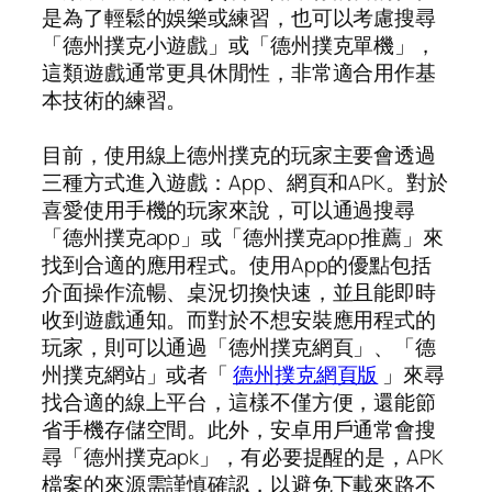
是為了輕鬆的娛樂或練習，也可以考慮搜尋
「德州撲克小遊戲」或「德州撲克單機」，
這類遊戲通常更具休閒性，非常適合用作基
本技術的練習。
目前，使用線上德州撲克的玩家主要會透過
三種方式進入遊戲：App、網頁和APK。對於
喜愛使用手機的玩家來說，可以通過搜尋
「德州撲克app」或「德州撲克app推薦」來
找到合適的應用程式。使用App的優點包括
介面操作流暢、桌況切換快速，並且能即時
收到遊戲通知。而對於不想安裝應用程式的
玩家，則可以通過「德州撲克網頁」、「德
州撲克網站」或者「
德州撲克網頁版
」來尋
找合適的線上平台，這樣不僅方便，還能節
省手機存儲空間。此外，安卓用戶通常會搜
尋「德州撲克apk」，有必要提醒的是，APK
檔案的來源需謹慎確認，以避免下載來路不