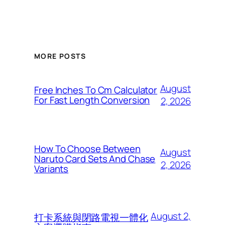
MORE POSTS
August
Free Inches To Cm Calculator
For Fast Length Conversion
2, 2026
How To Choose Between
August
Naruto Card Sets And Chase
2, 2026
Variants
August 2,
打卡系統與閉路電視一體化