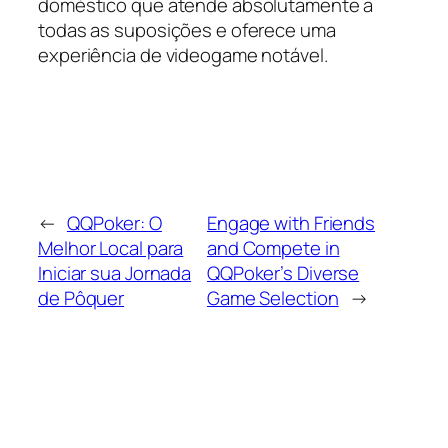
doméstico que atende absolutamente a
todas as suposições e oferece uma
experiência de videogame notável.
←
QQPoker: O
Engage with Friends
Melhor Local para
and Compete in
Iniciar sua Jornada
QQPoker’s Diverse
de Pôquer
Game Selection
→