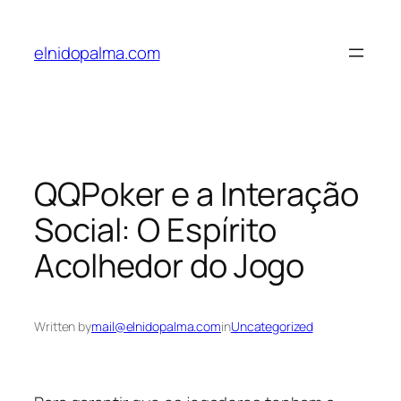
Skip
to
elnidopalma.com
content
QQPoker e a Interação
Social: O Espírito
Acolhedor do Jogo
Written by
mail@elnidopalma.com
in
Uncategorized