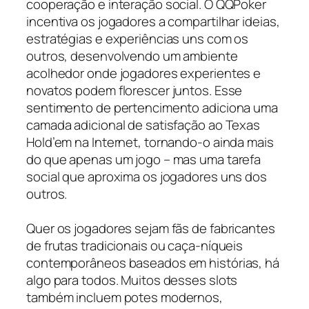
cooperação e interação social. O QQPoker
incentiva os jogadores a compartilhar ideias,
estratégias e experiências uns com os
outros, desenvolvendo um ambiente
acolhedor onde jogadores experientes e
novatos podem florescer juntos. Esse
sentimento de pertencimento adiciona uma
camada adicional de satisfação ao Texas
Hold’em na Internet, tornando-o ainda mais
do que apenas um jogo – mas uma tarefa
social que aproxima os jogadores uns dos
outros.
Quer os jogadores sejam fãs de fabricantes
de frutas tradicionais ou caça-níqueis
contemporâneos baseados em histórias, há
algo para todos. Muitos desses slots
também incluem potes modernos,