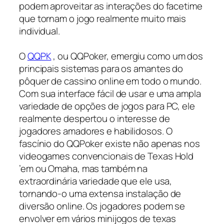
podem aproveitar as interações do facetime
que tornam o jogo realmente muito mais
individual.
O
QQPK
, ou QQPoker, emergiu como um dos
principais sistemas para os amantes do
pôquer de cassino online em todo o mundo.
Com sua interface fácil de usar e uma ampla
variedade de opções de jogos para PC, ele
realmente despertou o interesse de
jogadores amadores e habilidosos. O
fascínio do QQPoker existe não apenas nos
videogames convencionais de Texas Hold
’em ou Omaha, mas também na
extraordinária variedade que ele usa,
tornando-o uma extensa instalação de
diversão online. Os jogadores podem se
envolver em vários minijogos de texas