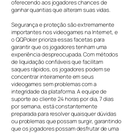
oferecendo aos jogadores chances de
ganhar quantias que alteram suas vidas.
Segurança e proteção são extremamente
importantes nos videogames na Internet, e
o QQPoker prioriza essas facetas para
garantir que os jogadores tenham uma
experiência despreocupada. Com métodos
de liquidação confiáveis que facilitam
saques rápidos, os jogadores podem se
concentrar inteiramente em seus
videogames sem problemas com a
integridade da plataforma. A equipe de
suporte ao cliente 24 horas por dia, 7 dias
por semana, está constantemente
preparada para resolver quaisquer dúvidas
ou problemas que possam surgir, garantindo
que os jogadores possam desfrutar de uma