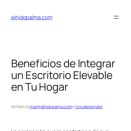
Skip
to
elnidopalma.com
content
Beneficios de Integrar
un Escritorio Elevable
en Tu Hogar
Written by
mail@elnidopalma.com
in
Uncategorized