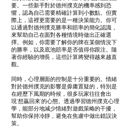
要。一些新手對於德州撲克的機率感到恐
懼，認為自己需要精確計算到小數點。但實
際上，這裡更需要的是一種決策能力。你可
以通過對德州撲克勝率和賠率的簡化認識，
來幫助自己在面對各種情境時做出正確選
擇。例如，你需要了解你的牌在某個情況下
的勝率，以及底池賠率是否值得你跟注。隨
著你經驗的增長，這些計算將變得越來越直
觀。
同時，心理層面的控制是十分重要的。情緒
對於德州撲克的影響是毋庸置疑的，特別是
在經歷下風期的時候，很多玩家往往會出
現‘想贏回來’的心態。透過學習德州撲克心理
學，能部分地減少情緒對遊戲策略的干擾，
幫助你保持冷靜，避免在焦慮中做出錯誤決
策。