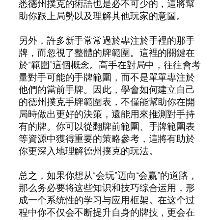
悉德州撲克的術語也是必不可少的，這將幫
助你跟上局勢以及理解其他玩家的意圖。
另外，許多新手常常過於專注於手裡的那手
牌，而忽視了整體的牌範圍。這裡的關鍵在
於“範圍”這個概念。高手在對局中，往往會考
量對手可能的手牌範圍，而不是單單專注於
他們的當前手牌。因此，學會如何建立自己
的德州撲克手牌範圍表，不僅能幫助你在開
局時做出更好的決策，還能用來推測對手持
有的牌。你可以從翻牌前範圍、手牌範圍表
等資源中獲得重要的策略參考，這將有助於
你更深入地理解德州撲克的玩法。
总之，如果你想从“会玩”迈向“会赢”的道路，
那么务必要将这些知识和技巧综合运用，形
成一个系统性的学习与应用框架。在这个过
程中你不仅会不断提升自身的牌技，更会在