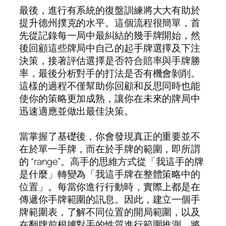
最後，進行有系統的復盤訓練將大大有助於
提升德州撲克的水平。這個流程很簡單，首
先從記錄每一局中最糾結的幾手牌開始，然
後回顧這些牌局中自己的起手牌選擇及下注
決策，接著評估選擇是否符合賠率與手牌勝
率，最後分析對手的打法是否有機會剝削。
這樣的過程不僅幫助你回顧和反思同時也能
使你的策略更加成熟，讓你在未來的牌局中
迅速適應並做出最佳決策。
當掌握了基礎後，你會發現真正的重要並不
在於單一手牌，而在於手牌的範圍，即所謂
的 “range”。高手的思維方式從「我這手的牌
是什麼」轉變為「我這手牌在整體策略中的
位置」。每當你進行行動時，實際上都是在
傳遞你手牌範圍的訊息。因此，建立一個手
牌範圍表，了解不同位置的開局範圍，以及
在翻牌前根據對手的性質進行範圍推測，將