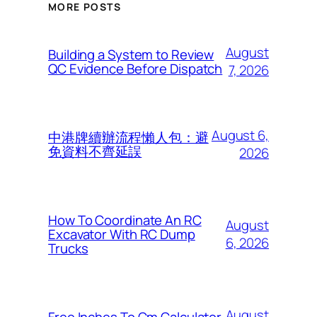
MORE POSTS
August
Building a System to Review
QC Evidence Before Dispatch
7, 2026
August 6,
中港牌續辦流程懶人包：避
免資料不齊延誤
2026
How To Coordinate An RC
August
Excavator With RC Dump
6, 2026
Trucks
August