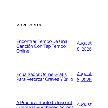
MORE POSTS
Encontrar Tempo De Una
August
Canción Con Tap Tempo
8, 2026
Online
August
Ecualizador Online Gratis
Para Reforzar Graves Y Brillo
8, 2026
A Practical Route to Inspect
August
Overseas Purchases Across