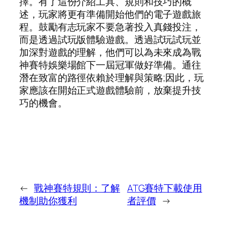
擇。有了這份介紹工具、規則和技巧的概
述，玩家將更有準備開始他們的電子遊戲旅
程。鼓勵有志玩家不要急著投入真錢投注，
而是透過試玩版體驗遊戲。透過試玩試玩並
加深對遊戲的理解，他們可以為未來成為戰
神賽特娛樂場館下一屆冠軍做好準備。通往
潛在致富的路徑依賴於理解與策略;因此，玩
家應該在開始正式遊戲體驗前，放棄提升技
巧的機會。
←
戰神賽特規則：了解
ATG賽特下載使用
機制助你獲利
者評價
→