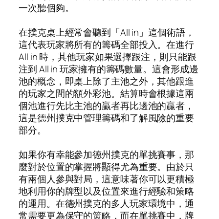
一次聽個夠。
在撲克桌上經常會聽到「All in」這個術語，
這代表玩家將所有的籌碼全部投入。在進行
All in 時，其他玩家如果選擇跟注，則只能跟
注到 All in 玩家擁有的籌碼數量。這會形成邊
池的概念，即桌上除了主池之外，其他跟進
的玩家之間的額外彩池。結算時會根據這兩
個池進行先比主池的贏者再比邊池的贏者，
這是德州撲克中管理籌碼和了解風險的重要
部分。
如果你有幸能參加德州撲克的單挑賽事，那
麼對於位置的掌握將顯得尤為重要。由於只
有兩個人參與對局，這意味著你可以更積極
地利用你的牌型以及位置來進行經驗和策略
的運用。在德州撲克的多人玩家環境中，通
常需要更為保守的策略，而在單挑賽中，牌