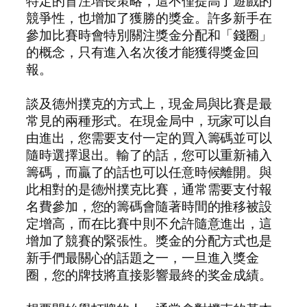
特定的盲注增長策略，這不僅提高了遊戲的
競爭性，也增加了獲勝的獎金。許多新手在
參加比賽時會特別關注獎金分配和「錢圈」
的概念，只有進入名次後才能獲得獎金回
報。
談及德州撲克的方式上，現金局與比賽是最
常見的兩種形式。在現金局中，玩家可以自
由進出，您需要支付一定的買入籌碼並可以
隨時選擇退出。輸了的話，您可以重新補入
籌碼，而贏了的話也可以任意時候離開。與
此相對的是德州撲克比賽，通常需要支付報
名費參加，您的籌碼會隨著時間的推移被設
定增高，而在比賽中則不允許隨意進出，這
增加了競賽的緊張性。獎金的分配方式也是
新手們最關心的話題之一，一旦進入獎金
圈，您的牌技將直接影響最終的奖金成績。