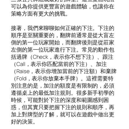
可以為你提供更豐富的遊戲體驗，也讓你在
策略方面有更大的挑戰。
接著，我們來聊聊如何正確的下注。下注的
順序是至關重要的，翻牌前通常是從大盲左
側的第一位玩家開始，而翻牌後則是從莊家
左側的第一位玩家進行下注。常見的動作包
括過牌（Check，表示你不想下注）、跟注
（Call，表示你匹配當前的下注）、加注
（Raise，表示你增加當前的下注額）和棄牌
（Fold，表示你放棄本手牌）。這裡需要特
別注意的是，加注的額度是有限制的，必須
遵循桌上的最低加注規則。很多新手初學的
時候，可能對於下注的深度和範圍感到困
惑，但其實只要把握下注的規則和順序，再
加上對牌型的了解，就可以在遊戲中做出更
好的決策。