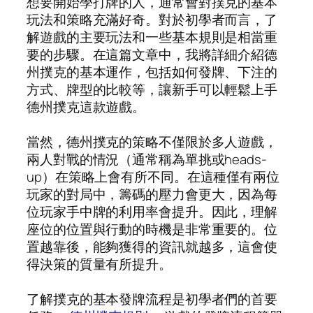
想要開始學打牌的人，通常會對撲克的基本
玩法和策略充滿好奇。對於初學者而言，了
解遊戲的主要玩法和一些基本規則是相當重
要的步驟。在這篇文章中，我將詳細介紹德
州撲克的基本運作，包括如何發牌、下注的
方式、牌型的比較等，讓新手可以輕鬆上手
德州撲克這款遊戲。
當然，德州撲克的策略不僅限於多人遊戲，
兩人對戰的情況（通常稱為單挑或heads-
up）在策略上會有所不同。在這種僅有兩位
玩家的對局中，籌碼的壓力會更大，因為每
位玩家手中牌的利用率會提升。因此，理解
座位的位置與行動的時機是非常重要的。位
置越靠後，能夠獲得的資訊就越多，這會使
得決策的質量有所提升。
了解撲克的基本發牌流程是初學者們的首要