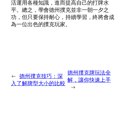
活運用各種知識，進而提高自己的打牌水
平。總之，學會德州撲克並非一朝一夕之
功，但只要保持耐心，持續學習，終將會成
為一位出色的撲克玩家。
德州撲克牌玩法全
←
德州撲克技巧：深
解，讓你快速上手
入了解牌型大小的比較
→