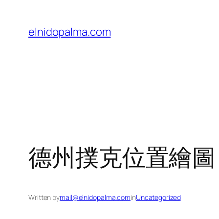
Skip
to
elnidopalma.com
content
德州撲克位置繪圖
Written by
mail@elnidopalma.com
in
Uncategorized