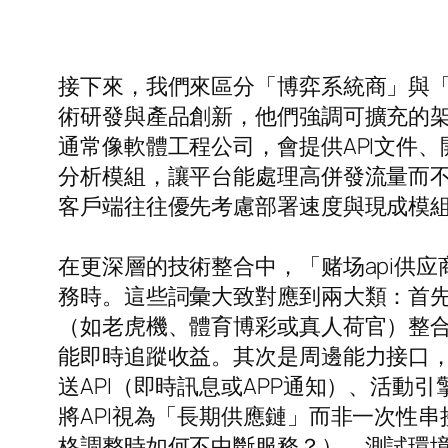
接下來，我們來區分「博弈系統商」與
術研發與產品創新，他們強調可擴充的架
通常像軟體工程公司，會提供API文件
分析模組，讓平台能處理高併發流量而
客戶端往往優先考慮部署速度與現成模
在更深層的技術整合中，「赌场api供
務時。這些詞彙大致對應到兩大類：首先
（如老虎機、體育博彩或真人荷官）整合
能即時追蹤收益。其次是周邊能力接口，
送API（即時訊息或APP通知）、活動
將API視為「長期供應鏈」而非一次性
格調整時如何不中斷服務？）、測試環