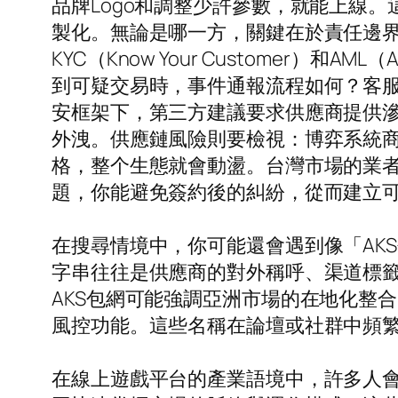
品牌Logo和調整少許參數，就能上線
製化。無論是哪一方，關鍵在於責任邊
KYC（Know Your Customer）和
到可疑交易時，事件通報流程如何？客服
安框架下，第三方建議要求供應商提供滲
外洩。供應鏈風險則要檢視：博弈系統商
格，整个生態就會動盪。台灣市場的業
題，你能避免簽約後的糾紛，從而建立
在搜尋情境中，你可能還會遇到像「AKS
字串往往是供應商的對外稱呼、渠道標
AKS包網可能強調亞洲市場的在地化整合
風控功能。這些名稱在論壇或社群中頻
在線上遊戲平台的產業語境中，許多人