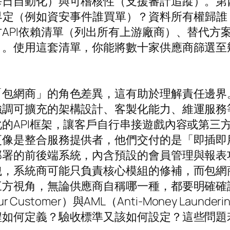
日自動化）與可稽核性（支援審計追蹤）。第四
歸屬如何界定（例如資安事件誰買單）？資料所有權
API依賴清單（列出所有上游廠商）、替代方案
）。使用這套清單，你能將數十家供應商篩選至
「包網商」的角色差異，這有助於理解責任邊界
調可擴充的架構設計、客製化能力、維運服務等
的API框架，讓客戶自行串接遊戲內容或第三
更像是整合服務提供者，他們交付的是「即插即
部署的前後端系統，內含預設的會員管理與報表
洩，系統商可能只負責核心模組的修補，而包網
三方視角，無論供應商自稱哪一種，都要明確確
 Customer）與AML（Anti-Money La
程如何定義？驗收標準又該如何設定？這些問題