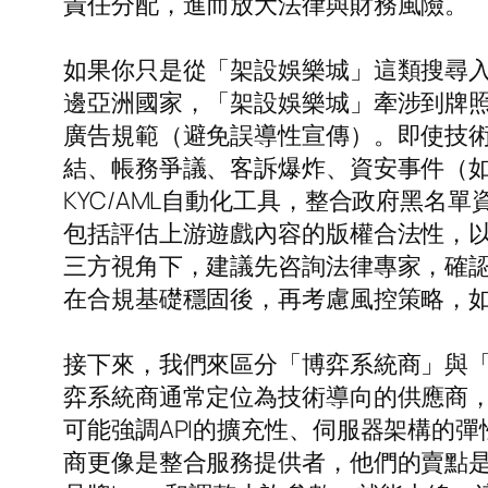
責任分配，進而放大法律與財務風險。
如果你只是從「架設娛樂城」這類搜尋
邊亞洲國家，「架設娛樂城」牽涉到牌
廣告規範（避免誤導性宣傳）。即使技
結、帳務爭議、客訴爆炸、資安事件（
KYC/AML自動化工具，整合政府黑名
包括評估上游遊戲內容的版權合法性，
三方視角下，建議先咨詢法律專家，確
在合規基礎穩固後，再考慮風控策略，如
接下來，我們來區分「博弈系統商」與
弈系統商通常定位為技術導向的供應商
可能強調API的擴充性、伺服器架構的
商更像是整合服務提供者，他們的賣點是