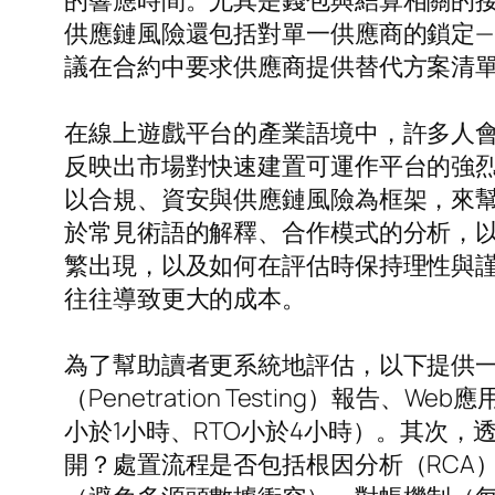
的響應時間。尤其是錢包與結算相關的
供應鏈風險還包括對單一供應商的鎖定—
議在合約中要求供應商提供替代方案清單
在線上遊戲平台的產業語境中，許多人
反映出市場對快速建置可運作平台的強
以合規、資安與供應鏈風險為框架，來
於常見術語的解釋、合作模式的分析，
繁出現，以及如何在評估時保持理性與
往往導致更大的成本。
為了幫助讀者更系統地評估，以下提供
（Penetration Testing）報告
小於1小時、RTO小於4小時）。其次
開？處置流程是否包括根因分析（RCA