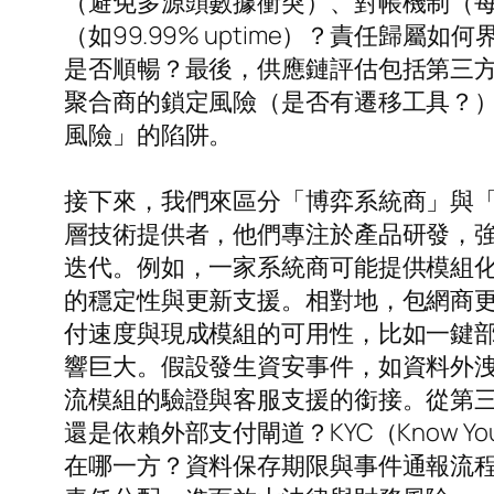
（避免多源頭數據衝突）、對帳機制（每
（如99.99% uptime）？責任
是否順暢？最後，供應鏈評估包括第三方
聚合商的鎖定風險（是否有遷移工具？
風險」的陷阱。
接下來，我們來區分「博弈系統商」與
層技術提供者，他們專注於產品研發，強
迭代。例如，一家系統商可能提供模組化
的穩定性與更新支援。相對地，包網商
付速度與現成模組的可用性，比如一鍵
響巨大。假設發生資安事件，如資料外
流模組的驗證與客服支援的銜接。從第
還是依賴外部支付閘道？KYC（Know Your
在哪一方？資料保存期限與事件通報流