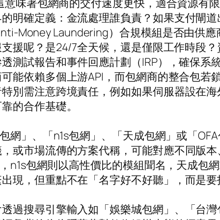
。這意味著包網商的交付速度更快，適合資源有
界的明確定義：金流處理誰負責？如果支付閘道
AML（Anti-Money Laundering）合規
支援呢？是24/7全天候，還是僅限工作時段
透測試報告和事件回應計劃（IRP），確保系統
可能依賴多個上游API，而包網商的整合包若
者特別需注意跨境責任，例如如果伺服器設在海
可靠的合作基礎。
包網」、「n1s包網」、「天成包網」或「O
籤，或市場流傳的方案代稱，可能對應不同版本
，n1s包網則以高性價比的模組聞名，天成包
繁出現，但重點不在「名字好不好聽」，而是要
會透過搜尋引擎輸入如「娛樂城包網」、「台灣