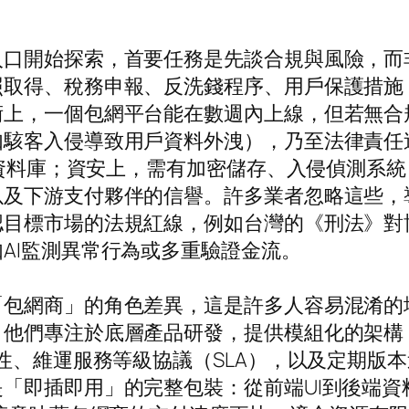
入口開始探索，首要任務是先談合規與風險，而
照取得、稅務申報、反洗錢程序、用戶保護措施
術上，一個包網平台能在數週內上線，但若無合
如駭客入侵導致用戶資料外洩），乃至法律責任
單資料庫；資安上，需有加密儲存、入侵偵測系統
以及下游支付夥伴的信譽。許多業者忽略這些，
認目標市場的法規紅線，例如台灣的《刑法》對
AI監測異常行為或多重驗證金流。
「包網商」的角色差異，這是許多人容易混淆的
，他們專注於底層產品研發，提供模組化的架構
彈性、維運服務等級協議（SLA），以及定期版
「即插即用」的完整包裝：從前端UI到後端資