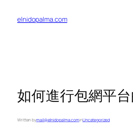
Skip
to
elnidopalma.com
content
如何進行包網平台
Written by
mail@elnidopalma.com
in
Uncategorized