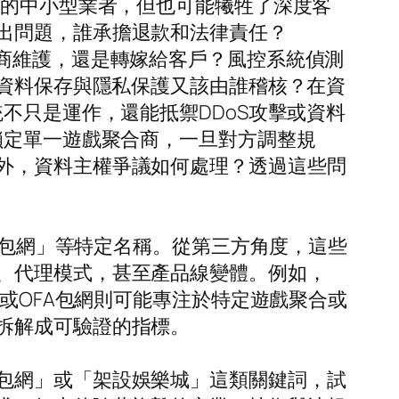
限的中小型業者，但也可能犧牲了深度客
出問題，誰承擔退款和法律責任？
模組是否由供應商維護，還是轉嫁給客戶？風控系統偵測
？資料保存與隱私保護又該由誰稽核？在資
不只是運作，還能抵禦DDoS攻擊或資料
鎖定單一遊戲聚合商，一旦對方調整規
外，資料主權爭議如何處理？透過這些問
FA包網」等特定名稱。從第三方角度，這些
、代理模式，甚至產品線變體。例如，
網或OFA包網則可能專注於特定遊戲聚合或
拆解成可驗證的指標。
包網」或「架設娛樂城」這類關鍵詞，試