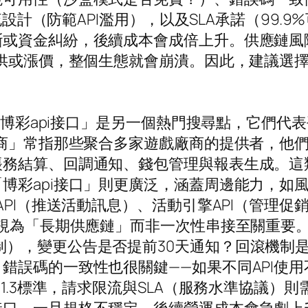
限流設計（防範API濫用），以及SLA承諾（99
斷或資金糾紛，後續成本會成倍上升。供應鏈風
斷供或漲價，整個生態就會崩潰。因此，建議選擇
與「博彩api接口」是另一個熱門搜尋點，它們
应商」常指那些聚合多家遊戲廠商的提供者，他
帳務結算、回調通知、錢包管理與報表生成。這
博彩api接口」則更廣泛，涵蓋周邊能力，如風
PI（推送活動訊息）、活動引擎API（管理促銷
I視為「長期供應鏈」而非一次性串接至關重要
語意化版本控制），變更公告是否提前30天通知？回
錯誤碼的一致性也很關鍵——如果不同API使
1.3標準，請求限流與SLA（服務水準協議）則