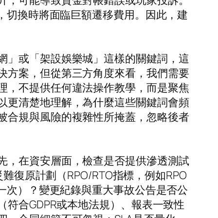
升，可能導致資金對帳錯誤或玩家投訴。
」，切換時將面臨巨額遷移費用。因此，建
網」或「架設娛樂城」這樣的關鍵詞，這
決方案，但從第三方角度來看，我們需要
理，不提供任何違法操作教學，而是聚焦
以更清楚地理解，為什麼這些關鍵詞會頻
被合規與風險的複雜性所掩蓋，忽略後者
先，在資安層面，檢查是否提供滲透測試
與災難復原計劃（RPO/RTO指標，例如RPO
季一次）？變更紀錄與重大事故公告是否公
（符合GDPR或本地法規）、報表一致性