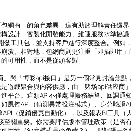
「包網商」的角色差異，這有助於理解責任邊界
構設計、客製化開發能力、維運服務水準協議（
、開發工具包，並支持客戶進行深度整合。例如
不崩潰。相對地，包網商則更注重「即插即用」
組的可用性，而不是從頭客製。
应商」與「博彩api接口」是另一個常見討論焦
是遊戲聚合與內容供應，由「赌场api供应商
進平台。這類API不僅處理帳務結算、回調通
如風控API（偵測異常投注模式）、身分驗證A
引擎API（促銷優惠自動化），以及報表BI工具
串接至關重要。你需要評估版本管理政策（是否有
境可用性（沙盒模式是否免費？）、錯誤碼一致