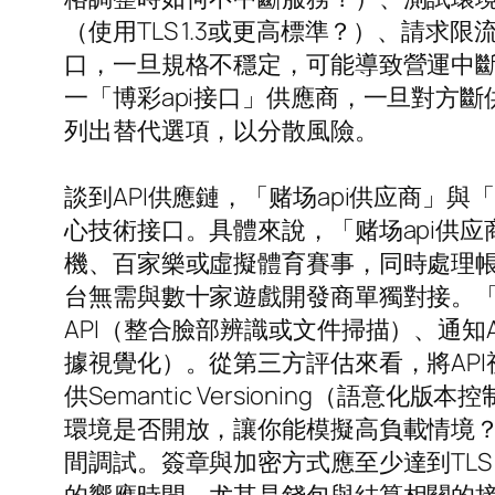
（使用TLS 1.3或更高標準？）、請求
口，一旦規格不穩定，可能導致營運中
一「博彩api接口」供應商，一旦對方
列出替代選項，以分散風險。
談到API供應鏈，「赌场api供应商」
心技術接口。具體來說，「赌场api供
機、百家樂或虛擬體育賽事，同時處理
台無需與數十家遊戲開發商單獨對接。「
API（整合臉部辨識或文件掃描）、通知A
據視覺化）。從第三方評估來看，將AP
供Semantic Versioning（
環境是否開放，讓你能模擬高負載情境？
間調試。簽章與加密方式應至少達到TLS 