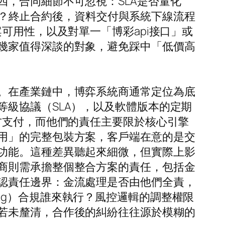
，合同細節不可忽視：SLA是否量化
歸誰？終止合約後，資料交付與系統下線流程
可用性，以及對單一「博彩api接口」或
幾家值得深談的對象，避免踩中「低價高
。在產業鏈中，博弈系統商通常定位為底
級協議（SLA），以及軟體版本的定期
方支付，而他們的責任主要限於核心引擎
用」的完整包裝方案，客戶端在意的是交
功能。這種差異聽起來細微，但實際上影
商則需承擔整個整合方案的責任，包括金
認責任邊界：金流處理是否由他們全責，
undering）合規誰來執行？風控邏輯的調整權限
若未釐清，合作後的糾紛往往源於模糊的