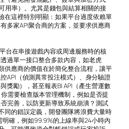
.9%可用率）。尤其是錢包與結算相關的接
險在這裡特別明顯：如果平台過度依賴單
有多家API聚合商的方案，並要求供應商
代表平台在串接遊戲內容或周邊服務時的核
們透過單一接口整合多款內容，如老虎
類供應商的價值在於簡化整合流程，讓平
控API（偵測異常投注模式）、身分驗證
與獎勵），甚至報表BI API（產生營運數
。你需要檢查版本管理機制，例如是否提
滾機制是否完善，以防更新導致系統崩潰？測試
用不同的錯誤定義，開發團隊將浪費大量時
需明確，例如99.9%的上線率與24小時內