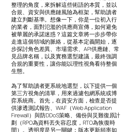
整理的角度，來拆解這些術語的本質，並以
合規、資安與供應鏈風險為框架，幫助讀者
建立判斷基準。想像一下，你是一位初入行
的業者，面對氾濫的供應商宣傳，如何避免
被華麗的承諾迷惑？這篇文章將一步步帶你
走進這個領域的脈絡，從基本定義開始，逐
步探討角色差異、市場需求、API供應鏈、常
見品牌名稱，以及實務選型建議，最終強調
合規的重要性，讓你能以理性視角看待整個
生態。
為了幫助讀者更系統地選型，以下提供一個
第三方視角的清單，用來過濾包網系統或博
弈系統商。首先，在資安方面，檢查是否提
供滲透測試報告、WAF（Web Application
Firewall）與防DDoS策略、備份與災難復原計
劃（RPO為資料丟失容忍度，RTO為恢復時
間）。透明度是另一關鍵：版本更新頻率如