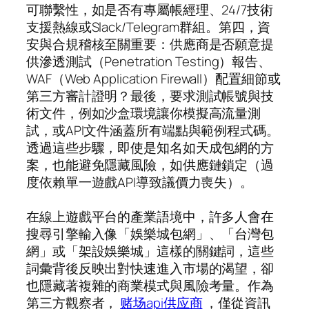
可聯繫性，如是否有專屬帳經理、24/7技術
支援熱線或Slack/Telegram群組。第四，資
安與合規稽核至關重要：供應商是否願意提
供滲透測試（Penetration Testing）報告、
WAF（Web Application Firewall）配置細節或
第三方審計證明？最後，要求測試帳號與技
術文件，例如沙盒環境讓你模擬高流量測
試，或API文件涵蓋所有端點與範例程式碼。
透過這些步驟，即使是知名如天成包網的方
案，也能避免隱藏風險，如供應鏈鎖定（過
度依賴單一遊戲API導致議價力喪失）。
在線上遊戲平台的產業語境中，許多人會在
搜尋引擎輸入像「娛樂城包網」、「台灣包
網」或「架設娛樂城」這樣的關鍵詞，這些
詞彙背後反映出對快速進入市場的渴望，卻
也隱藏著複雜的商業模式與風險考量。作為
第三方觀察者，
赌场api供应商
，僅從資訊