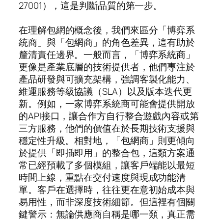
27001），這是判斷品質的第一步。
在理解包網的概念後，我們來區分「博弈系
統商」與「包網商」的角色差異，這有助於
釐清責任邊界。一般而言，「博弈系統商」
更像是產業底層的技術提供者，他們專注於
產品研發與可擴充架構，強調客製化能力、
維運服務等級協議（SLA）以及版本迭代更
新。例如，一家博弈系統商可能會提供開放
的API接口，讓合作方自行整合遊戲內容或第
三方服務，他們的價值在於長期技術支援與
穩定性升級。相對地，「包網商」則更傾向
於提供「即插即用」的整合包，這類方案通
常已經預載了多個模組，讓客戶端能以最短
時間上線，重點在交付速度與現成功能清
單。客戶在選擇時，往往更在意初始成本與
易用性，而非深度技術細節。但這裡有個關
鍵警示：無論供應商自稱是哪一類，真正需