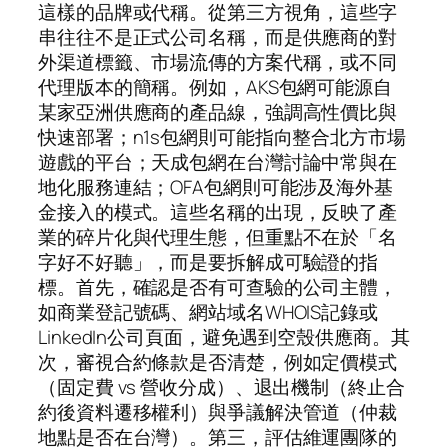
這樣的品牌或代稱。從第三方視角，這些字
串往往不是正式公司名稱，而是供應商的對
外渠道標籤、市場流傳的方案代稱，或不同
代理版本的簡稱。例如，AKS包網可能源自
某家亞洲供應商的產品線，強調高性價比與
快速部署；n1s包網則可能指向整合北方市場
遊戲的平台；天成包網在台灣討論中常與在
地化服務連結；OFA包網則可能涉及海外基
金接入的模式。這些名稱的出現，反映了產
業的碎片化與代理生態，但重點不在於「名
字好不好聽」，而是要拆解成可驗證的指
標。首先，確認是否有可查驗的公司主體，
如商業登記號碼、網站域名WHOIS記錄或
LinkedIn公司頁面，避免遇到空殼供應商。其
次，審視合約條款是否清楚，例如定價模式
（固定費 vs 營收分成）、退出機制（終止合
約後資料遷移權利）與爭議解決管道（仲裁
地點是否在台灣）。第三，評估維運團隊的