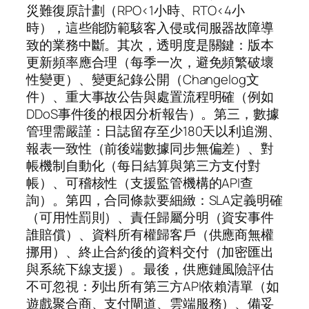
災難復原計劃（RPO<1小時、RTO<4小
時），這些能防範駭客入侵或伺服器故障導
致的業務中斷。其次，透明度是關鍵：版本
更新頻率應合理（每季一次，避免頻繁破壞
性變更）、變更紀錄公開（Changelog文
件）、重大事故公告與處置流程明確（例如
DDoS事件後的根因分析報告）。第三，數據
管理需嚴謹：日誌留存至少180天以利追溯、
報表一致性（前後端數據同步無偏差）、對
帳機制自動化（每日結算與第三方支付對
帳）、可稽核性（支援監管機構的API查
詢）。第四，合同條款要細緻：SLA定義明確
（可用性罰則）、責任歸屬分明（資安事件
誰賠償）、資料所有權歸客戶（供應商無權
挪用）、終止合約後的資料交付（加密匯出
與系統下線支援）。最後，供應鏈風險評估
不可忽視：列出所有第三方API依賴清單（如
遊戲聚合商、支付閘道、雲端服務）、備妥