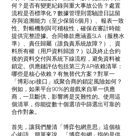
何？是否有變更紀錄與重大事故公告？處置
流程是否標準化？數據管理則需驗證日誌留
存與追溯能力（至少保留6個月）、報表一致
性、對帳機制與可稽核性，確保在審計時能
提供完整證據。合同條款應涵蓋SLA（服務水
準）、責任歸屬（誰負責系統故障？）、資
料所有權（用戶資料歸誰？）以及終止合約
後的資料交付與系統下線流程，避免資料被
鎖定。供應鏈評估包括第三方API依賴清單：
哪些是核心依賴？有無替代方案？對單一
「博彩api接口」或聚合商的鎖定風險如何？
例如，如果平台90%的遊戲來自單一供應
商，一旦斷供，影響將是災難性的。使用這
個清單，你能從數十個選項中篩選出可靠的
合作對象。
首先，讓我們釐清「博弈包網意思」這個核
心術語。簡單來說，「博弈包網」指的是供