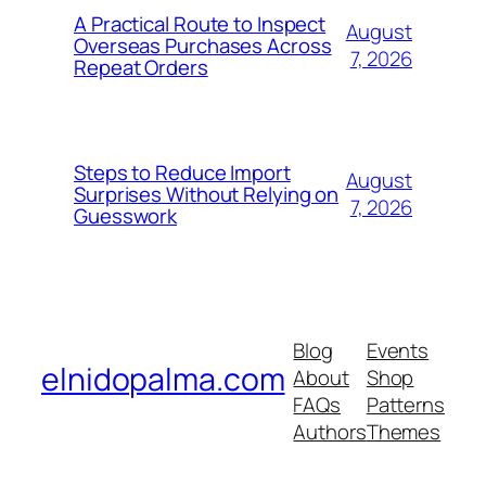
A Practical Route to Inspect
August
Overseas Purchases Across
7, 2026
Repeat Orders
Steps to Reduce Import
August
Surprises Without Relying on
7, 2026
Guesswork
Blog
Events
elnidopalma.com
About
Shop
FAQs
Patterns
Authors
Themes