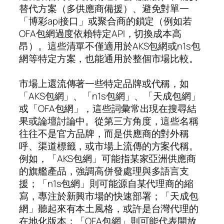
替代方案（多供應商備援）、避免對單一
「博彩api接口」或聚合商的鎖定（例如若
OFA包網過度依賴特定API，切換成本高
昂）。這些清單不僅適用於AKS包網或n1s包
網等特定方案，也能通用於整個市場比較。
市場上還流傳著一些特定品牌或代稱，如
「AKS包網」、「n1s包網」、「天成包網」
或「OFA包網」，這些詞彙常出現在搜尋結
果或論壇討論中。從第三方角度，這些名稱
往往不是官方品牌，而是供應商的對外稱
呼、渠道標籤，或市場上流傳的方案代稱。
例如，「AKS包網」可能指某家亞洲供應商
的旗艦產品，強調高併發處理與多語言支
援；「n1s包網」則可能源自某代理商的縮
寫，專注於新興市場的快速部署；「天成包
網」聽起來有本土風格，或許是台灣代理的
在地化版本；「OFA包網」則可能代表開放