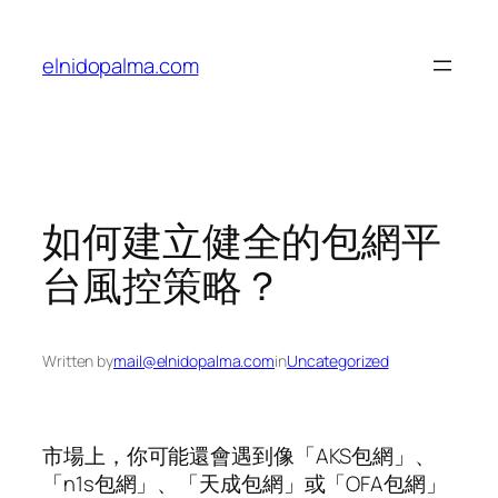
Skip
to
elnidopalma.com
content
如何建立健全的包網平
台風控策略？
Written by
mail@elnidopalma.com
in
Uncategorized
市場上，你可能還會遇到像「AKS包網」、
「n1s包網」、「天成包網」或「OFA包網」