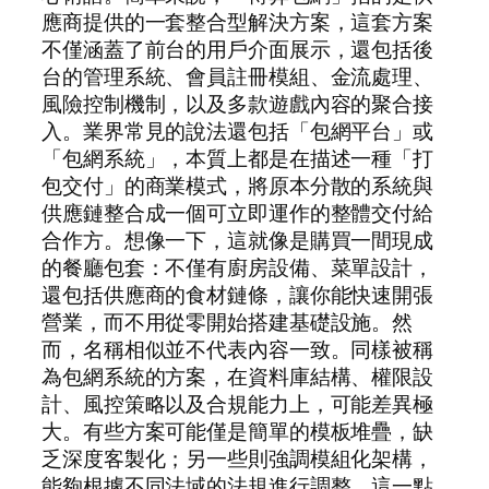
應商提供的一套整合型解決方案，這套方案
不僅涵蓋了前台的用戶介面展示，還包括後
台的管理系統、會員註冊模組、金流處理、
風險控制機制，以及多款遊戲內容的聚合接
入。業界常見的說法還包括「包網平台」或
「包網系統」，本質上都是在描述一種「打
包交付」的商業模式，將原本分散的系統與
供應鏈整合成一個可立即運作的整體交付給
合作方。想像一下，這就像是購買一間現成
的餐廳包套：不僅有廚房設備、菜單設計，
還包括供應商的食材鏈條，讓你能快速開張
營業，而不用從零開始搭建基礎設施。然
而，名稱相似並不代表內容一致。同樣被稱
為包網系統的方案，在資料庫結構、權限設
計、風控策略以及合規能力上，可能差異極
大。有些方案可能僅是簡單的模板堆疊，缺
乏深度客製化；另一些則強調模組化架構，
能夠根據不同法域的法規進行調整。這一點