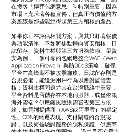
在搜尋「博弈包網意思」時特別重要，因為
市場上充斥著各種宣傳，但真正有價值的方
案應該是那些能經得起第三方稽核的產品。
如果你正在評估相關方案，與其只盯著報價
與功能清單，不如將焦點轉向資安稽核、日
誌留存、資料主權與第三方服務依賴。舉資
安為例，一個可靠的包網應整合WAF（Web
Application Firewall）與防DDoS策略，確保
平台在高峰期不被攻擊癱瘓。日誌留存則是
合規必備，能追溯用戶行為以應對監管查
核；資料主權問題尤其在台灣脈絡中重要，
平台資料是否儲存在本地伺服器，或僅依賴
海外雲端？供應鏈風險則需審視第三方依
賴，如雲端提供商（AWS或阿里雲）的穩定
性、CDN的延遲表現、支付閘道的合規認
證，以及短信驗證服務的隱私保護。供應商
的事故處理紀錄也很關鍵——過去是否有重大