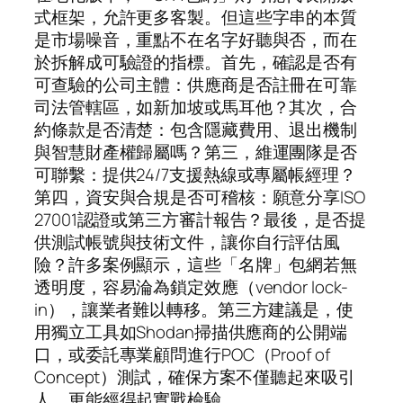
式框架，允許更多客製。但這些字串的本質
是市場噪音，重點不在名字好聽與否，而在
於拆解成可驗證的指標。首先，確認是否有
可查驗的公司主體：供應商是否註冊在可靠
司法管轄區，如新加坡或馬耳他？其次，合
約條款是否清楚：包含隱藏費用、退出機制
與智慧財產權歸屬嗎？第三，維運團隊是否
可聯繫：提供24/7支援熱線或專屬帳經理？
第四，資安與合規是否可稽核：願意分享ISO
27001認證或第三方審計報告？最後，是否提
供測試帳號與技術文件，讓你自行評估風
險？許多案例顯示，這些「名牌」包網若無
透明度，容易淪為鎖定效應（vendor lock-
in），讓業者難以轉移。第三方建議是，使
用獨立工具如Shodan掃描供應商的公開端
口，或委託專業顧問進行POC（Proof of
Concept）測試，確保方案不僅聽起來吸引
人，更能經得起實戰檢驗。