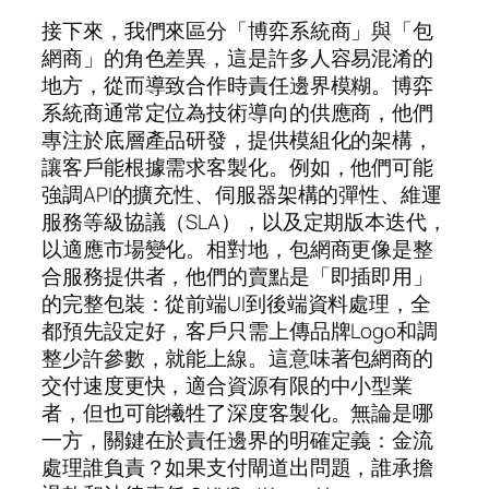
接下來，我們來區分「博弈系統商」與「包
網商」的角色差異，這是許多人容易混淆的
地方，從而導致合作時責任邊界模糊。博弈
系統商通常定位為技術導向的供應商，他們
專注於底層產品研發，提供模組化的架構，
讓客戶能根據需求客製化。例如，他們可能
強調API的擴充性、伺服器架構的彈性、維運
服務等級協議（SLA），以及定期版本迭代，
以適應市場變化。相對地，包網商更像是整
合服務提供者，他們的賣點是「即插即用」
的完整包裝：從前端UI到後端資料處理，全
都預先設定好，客戶只需上傳品牌Logo和調
整少許參數，就能上線。這意味著包網商的
交付速度更快，適合資源有限的中小型業
者，但也可能犧牲了深度客製化。無論是哪
一方，關鍵在於責任邊界的明確定義：金流
處理誰負責？如果支付閘道出問題，誰承擔