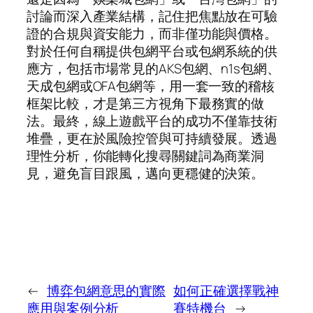
討論而深入產業結構，記住把焦點放在可驗
證的合規與資安能力，而非僅功能與價格。
對於任何自稱提供包網平台或包網系統的供
應方，包括市場常見的AKS包網、n1s包網、
天成包網或OFA包網等，用一套一致的稽核
框架比較，才是第三方視角下最務實的做
法。最終，線上遊戲平台的成功不僅靠技術
堆疊，更在於風險控管與可持續發展。透過
理性分析，你能轉化搜尋關鍵詞為商業洞
見，避免盲目跟風，邁向更穩健的決策。
←
博弈包網意思的實際
如何正確選擇戰神
應用與案例分析
賽特機台
→