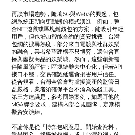
再談市場趨勢，隨著5G與Web3的興起，包
網系統正朝向更動態的模式演進。例如，整
合NFT遊戲或區塊鏈錢包的方案，能吸引年輕
用戶，但也增加智能合約的資安挑戰。台灣
包網的搜尋熱度，部分來自電競與社群娛樂
的融合，業者希望建構不只博弈，還包含直
播與虛擬商品的娛樂城。然而，這些創新需
伴隨風險評估：區塊鏈雖去中心化，但若API
接口不穩，交易確認延遲會損害用戶信任。
從合規看，台灣金管會對虛擬資產的監管日
益嚴格，業者須確保平台不淪為洗錢工具。
第三方建議是，參考國際案例，如馬耳他的
MGA牌照要求，建構內部合規團隊，定期模
擬資安演練。
不論你是從「博弈包網意思」開始查資料，
還是因為「娛樂城包網」或「台灣包網」的