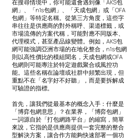
在搜尋情境中，你可能還會遇到像「AKS包
網」、「n1s包網」、「天成包網」或「OFA
包網」等特定名稱。從第三方角度，這些字
串往往是供應商的對外稱呼、渠道標籤，或
市場流傳的方案代稱，可能對應不同版本、
代理模式，甚至產品線變體。例如，AKS包
網可能強調亞洲市場的在地化整合，n1s包網
則以高性價比的模組聞名，天成包網或OFA
包網則可能專注於特定遊戲聚合或風控功
能。這些名稱在論壇或社群中頻繁出現，但
重點不在「名字好不好聽」，而是要拆解成
可驗證的指標。
首先，讓我們從最基本的概念入手：什麼是
「博弈包網意思」？在業界，「博弈包網」
一詞源自於「打包網路平台」的縮寫，簡單
來說，它指的是供應商提供一套完整的整合
型解決方案，讓合作方能夠快速部署一個功