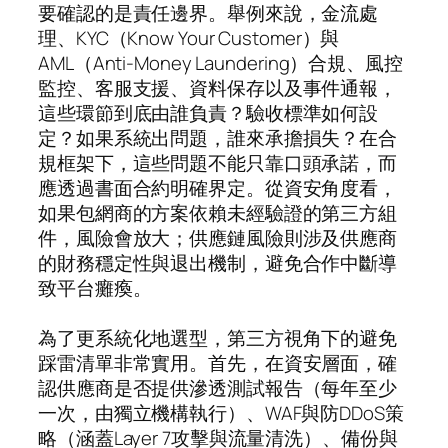
要確認的是責任邊界。舉例來說，金流處
理、KYC（Know Your Customer）與
AML（Anti-Money Laundering）合規、風控
監控、客服支援、資料保存以及事件通報，
這些環節到底由誰負責？驗收標準如何設
定？如果系統出問題，誰來承擔損失？在合
規框架下，這些問題不能只靠口頭承諾，而
應透過書面合約明確界定。從資安角度看，
如果包網商的方案依賴未經驗證的第三方組
件，風險會放大；供應鏈風險則涉及供應商
的財務穩定性與退出機制，避免合作中斷導
致平台癱瘓。
為了更系統化地選型，第三方視角下的避免
踩雷清單非常實用。首先，在資安層面，確
認供應商是否提供滲透測試報告（每年至少
一次，由獨立機構執行）、WAF與防DDoS策
略（涵蓋Layer 7攻擊與流量清洗）、備份與