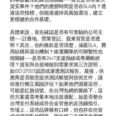
資安事件？他們的應變時間是否在SLA內？透
過這些指標，你能過濾掉高風險選項，建立
更穩健的合作基礎。
具體來說，首先確認是否有可查驗的公司主
體——註冊地、營業登記、股東背景是否透
明？其次，合約條款是否清楚，涵蓋SLA、費
用結構與退出機制？維運團隊的可聯繫性也
很關鍵——是否有24/7支援熱線或專屬帳經
理？資安與合規稽核則需要求第三方證明，
如ISO 27001認證或滲透測試報告。最後，供
應商是否願意提供測試帳號與技術文件，讓
你進行獨立風險評估？如果他們迴避這些，
可能是紅旗信號。在台灣包網的脈絡下，這
些方案還需考量本地法規適配，如是否整合
台灣支付系統或符合金管會的反洗錢指引。
市場上，這些品牌雖有口碑，但也存在仿冒