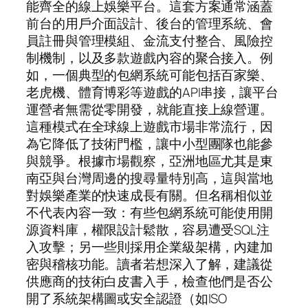
能齊全的線上娛樂平台。這套方案通常涵蓋
前台的用戶介面設計、後台的管理系統、會
員註冊與管理模組、金流支付整合、風險控
制機制，以及多款遊戲內容的聚合接入。例
如，一個典型的包網系統可能包括百家樂、
老虎機、體育博彩等遊戲的API串接，讓平台
運營者無需從零開發，就能直接上線營運。
這種模式在全球線上遊戲市場非常流行，因
為它降低了技術門檻，讓中小型團隊也能參
與競爭。根據市場觀察，亞洲地區尤其是東
南亞與台灣周邊的搜尋量特別高，這與當地
對娛樂產業的快速成長有關。但名稱相似並
不代表內容一致：有些包網系統可能使用開
源資料庫，權限設計鬆散，容易遭受SQL注
入攻擊；另一些則採用企業級架構，內建加
密與稽核功能。讀者若想深入了解，建議從
供應商的技術白皮書入手，檢查他們是否公
開了系統架構圖或安全認證（如ISO