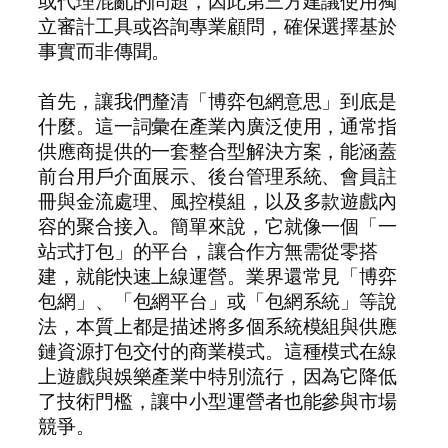
或代理混亂的問題，因此第三方建議使用獨
立審計工具或咨詢專業顧問，確保選擇基於
事實而非傳聞。
首先，讓我們釐清「博弈包網意思」到底是
什麼。這一詞彙在產業內廣泛使用，通常指
供應商提供的一套整合型解決方案，能涵蓋
前台用戶介面展示、後台管理系統、會員註
冊與金流處理、風控模組，以及多款遊戲內
容的聚合接入。簡單來說，它就像一個「一
站式打包」的平台，讓合作方無需從零搭
建，就能快速上線運營。業界還常見「博弈
包網」、「包網平台」或「包網系統」等說
法，本質上都是描述將多個系統模組與供應
鏈資源打包交付的商業模式。這種模式在線
上遊戲與娛樂產業中特別流行，因為它降低
了技術門檻，讓中小型運營者也能參與市場
競爭。