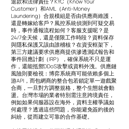
退款和法律責任？KYC（Know Your
Customer）和AML（Anti-Money
Laundering）合規模組是否由供應商維護，
還是轉嫁給客戶？風控系統偵測到可疑交易
時，事件通報流程如何？客服支援呢？是
24/7全天候，還是僅限工作時段？資料保存
與隱私保護又該由誰稽核？在資安框架下，
第三方建議要求供應商提供滲透測試報告和
事件回應計劃（IRP），確保系統不只是運
作，還能抵禦DDoS攻擊或資料外洩。供應鏈
風險則要檢視：博弈系統商可能依賴多個上
游API，而包網商的整合包若鎖定單一遊戲聚
合商，一旦對方調整規格，整个生態就會動
盪。台灣市場的業者特別需注意跨境責任，
例如如果伺服器設在海外，資料主權爭議如
何處理？透過這些問題，你能避免簽約後的
糾紛，從而建立可靠的合作基礎。