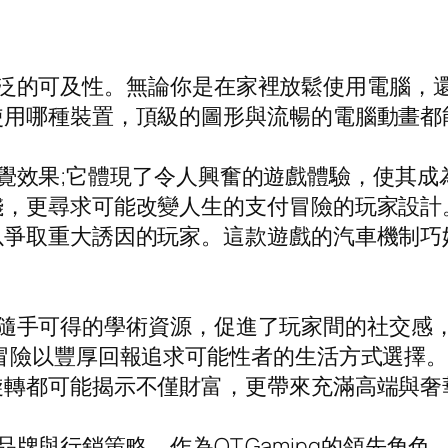
其廣泛的可及性。無論你是在家裡放鬆使用電腦，還是
使用哪種裝置，頂級的圖形與流暢的電腦動畫都
華麗的視覺效果;它體現了令人興奮的遊戲體驗，使
更尋求可能改變人生的支付冒險的玩家設計。像 Q
以爭取重大誘因的玩家。這款遊戲的汽車機制巧
群，加上隨手可得的學術資源，促進了玩家間的社交
以豐厚回報追求可能性者的生活方式選擇。開始踏上
旋轉都可能揭示不僅財富，更帶來充滿高端與奢
獨特的品牌與行銷策略。作為QT Gaming的領