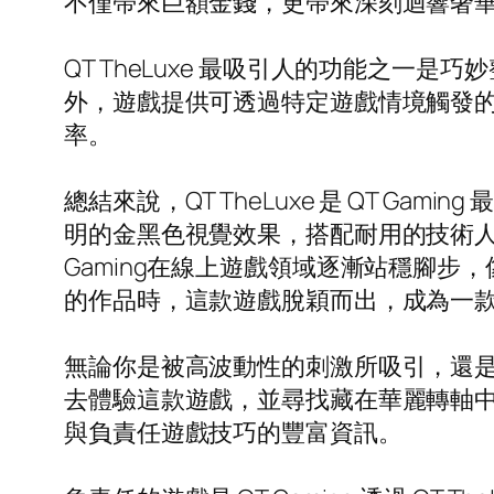
不僅帶來巨額金錢，更帶來深刻迴響奢
QT TheLuxe 最吸引人的功能之
外，遊戲提供可透過特定遊戲情境觸發
率。
總結來說，QT TheLuxe 是 QT 
明的金黑色視覺效果，搭配耐用的技術人
Gaming在線上遊戲領域逐漸站穩腳步，
的作品時，這款遊戲脫穎而出，成為一
無論你是被高波動性的刺激所吸引，還是Q
去體驗這款遊戲，並尋找藏在華麗轉軸
與負責任遊戲技巧的豐富資訊。