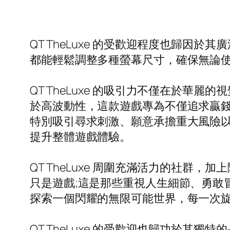
QT TheLuxe 的受歡迎程度也歸因於
都能輕鬆調整多種螢幕尺寸，確保無論
QT TheLuxe 的吸引力不僅在於
於高波動性，這款遊戲專為不僅追求贏錢，
特別吸引尋求刺激、願意承擔重大風險
提升整體遊戲體驗。
QT TheLuxe 周圍充滿活力的社
只是遊戲;這是那些重視人生細節、勇敢冒險
探索一個閃耀的無限可能世界，每一次
QT TheLuxe 的受歡迎也歸功於其