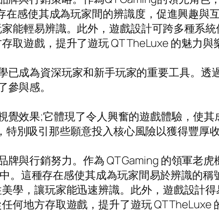
種存在感使其成為玩家間的辨識度，促進興趣與
玩家能輕易辨識。此外，遊戲設計可跨多種系統
遊戲，提升了遊玩 QT TheLuxe 的魅力與
指南和教學已成為資深玩家和新手玩家的重要工具。
升了參與感。
其奢華的視覺效果;它體現了令人興奮的遊戲體驗，
老虎機，特別吸引那些願意投入核心風險以獲得豐厚
特的品牌與行銷努力。作為 QT Gaming 的
銷資料中。這種存在感使其成為玩家間易於辨識的
性美學，讓玩家能迅速辨識。此外，遊戲設計得
地方存取遊戲，提升了遊玩 QT TheLuxe