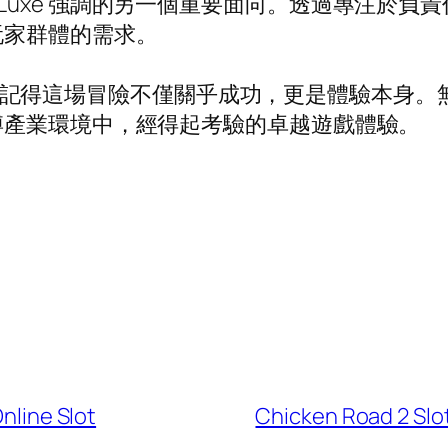
T TheLuxe 強調的另一個重要面向。透過專注於負
玩家群體的需求。
時，請記得這場冒險不僅關乎成功，更是體驗本身。無論
博產業環境中，經得起考驗的卓越遊戲體驗。
Online Slot
Chicken Road 2 Slo