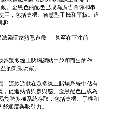
互動。金黑色的配色已成為廣告圖像和串
使用，包括桌機、智慧型手機和平板。這
樂趣。
透過激勵玩家熟悉遊戲——甚至在下注前——
使其成為眾多線上賭場網站中脫穎而出的作
收益的刺激玩家。
領軍老虎機，這款遊戲在眾多線上賭場系統中佔有
稱號，促進熱情與參與感。金黑配色已成為
易於跨多種系統存取，包括桌機、手機和
 的舒適度與吸引力。