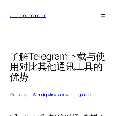
Skip
to
elnidopalma.com
content
了解Telegram下载与使
用对比其他通讯工具的
优势
Written by
mail@elnidopalma.com
in
Uncategorized