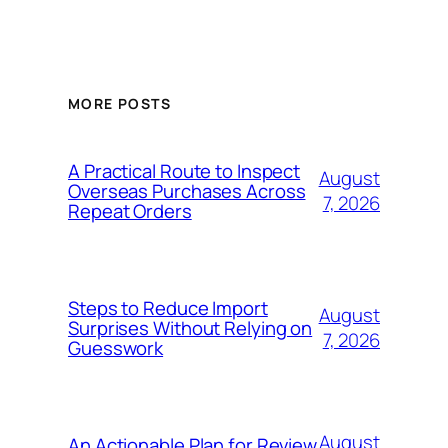
MORE POSTS
A Practical Route to Inspect
August
Overseas Purchases Across
7, 2026
Repeat Orders
Steps to Reduce Import
August
Surprises Without Relying on
7, 2026
Guesswork
August
An Actionable Plan for Review